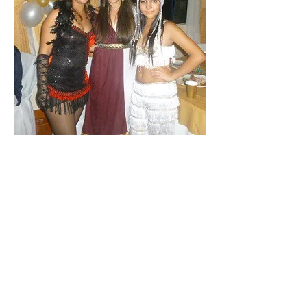
Disfraces Jovi
Nuestra
Historia!
La idea de tener una varied de
disfraces nació hace muchos años
atras por un deseo de tener a toda
mi familia reunida para la