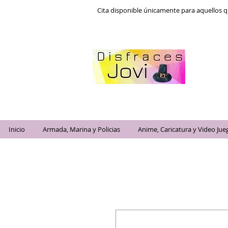
Cita disponible únicamente para aquellos q
Inicio
Armada, Marina y Policias
Anime, Caricatura y Video Jue