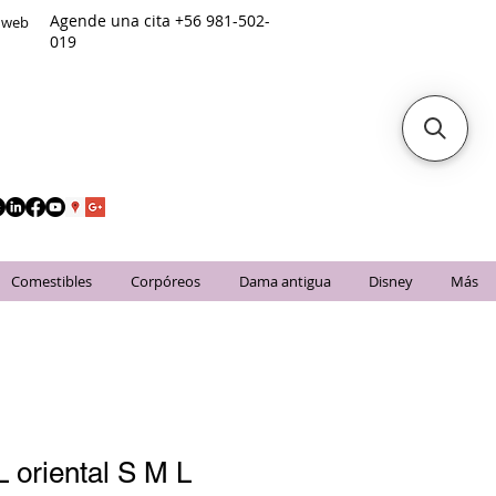
Agende una cita +56 981-502-
o web
019
Comestibles
Corpóreos
Dama antigua
Disney
Más
 oriental S M L