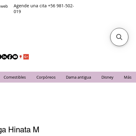
Agende una cita +56 981-502-
o web
019
Comestibles
Corpóreos
Dama antigua
Disney
Más
a Hinata M