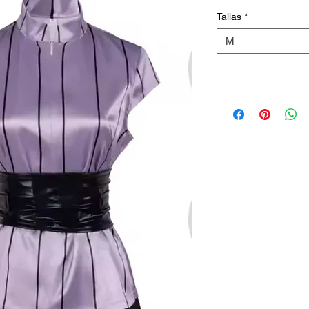
Tallas
*
M