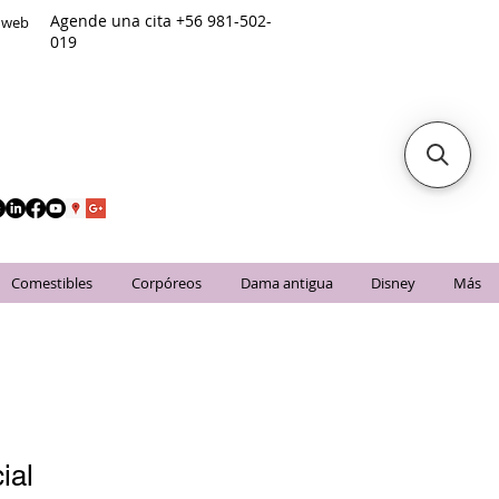
Agende una cita +56 981-502-
o web
019
Comestibles
Corpóreos
Dama antigua
Disney
Más
ial