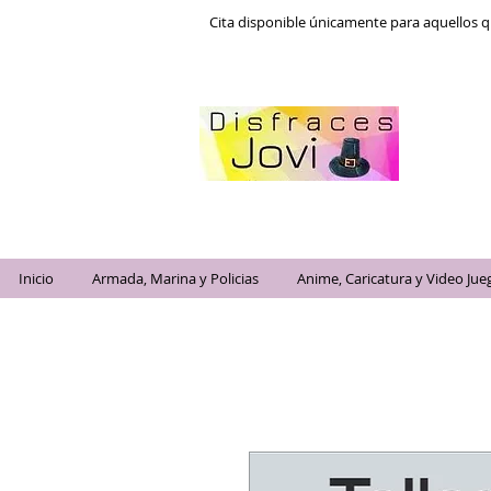
Cita disponible únicamente para aquellos q
Inicio
Armada, Marina y Policias
Anime, Caricatura y Video Jue