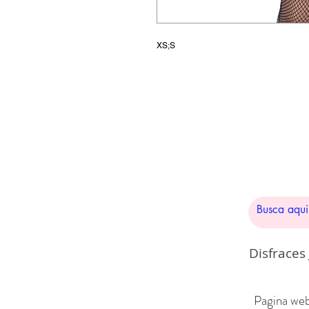
XS;S
Disfraces
Pagina web