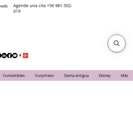
Agende una cita +56 981-502-
o web
019
Comestibles
Corpóreos
Dama antigua
Disney
Más