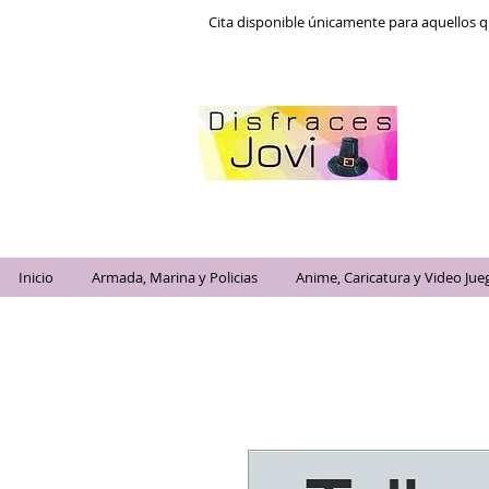
Cita disponible únicamente para aquellos q
Inicio
Armada, Marina y Policias
Anime, Caricatura y Video Jue