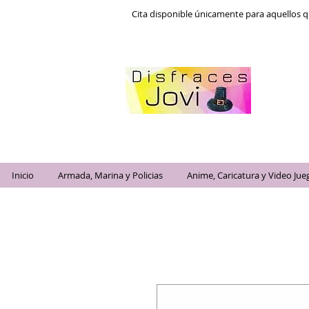
Cita disponible únicamente para aquellos q
Inicio
Armada, Marina y Policias
Anime, Caricatura y Video Jue