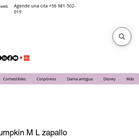
Agende una cita +56 981-502-
o web
019
Comestibles
Corpóreos
Dama antigua
Disney
Más
umpkin M L zapallo