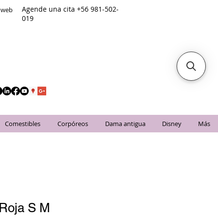
Agende una cita +56 981-502-
o web
019
Comestibles
Corpóreos
Dama antigua
Disney
Más
 Roja S M