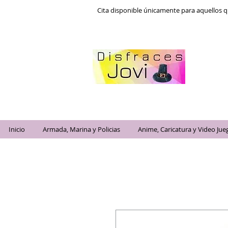
Cita disponible únicamente para aquellos q
Inicio
Armada, Marina y Policias
Anime, Caricatura y Video Jue