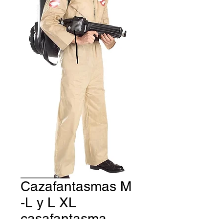
Cazafantasmas M
-L y L XL
casafantasma