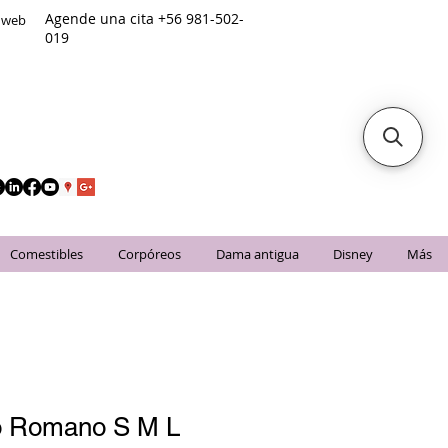
Agende una cita +56 981-502-
o web
019
Comestibles
Corpóreos
Dama antigua
Disney
Más
o Romano S M L