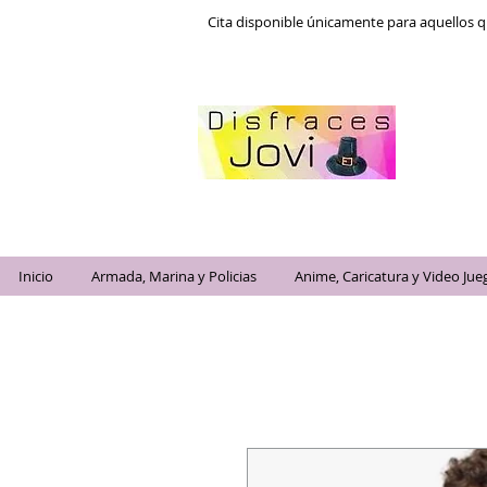
Cita disponible únicamente para aquellos q
Inicio
Armada, Marina y Policias
Anime, Caricatura y Video Jue