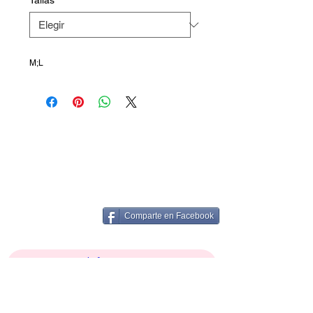
Tallas
*
M;L
Comparte en Facebook