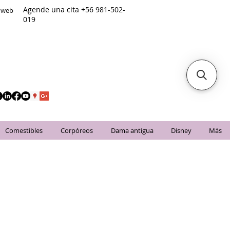
Agende una cita +56 981-502-
o web
019
Comestibles
Corpóreos
Dama antigua
Disney
Más