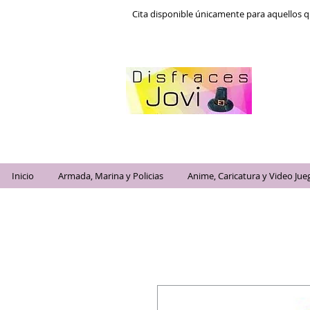
Cita disponible únicamente para aquellos q
Inicio
Armada, Marina y Policias
Anime, Caricatura y Video Jue