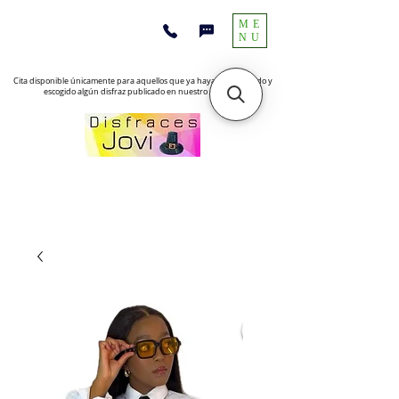
ME
NU
Cita disponible únicamente para aquellos que ya hayan encontrado y
escogido algún disfraz publicado en nuestro sitio web