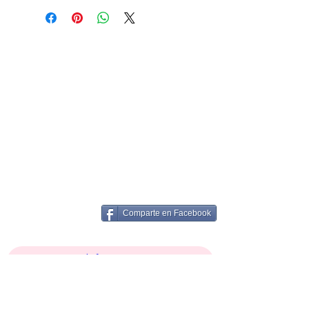
Comparte en Facebook