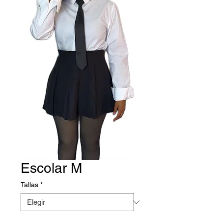
Escolar M
Tallas
*