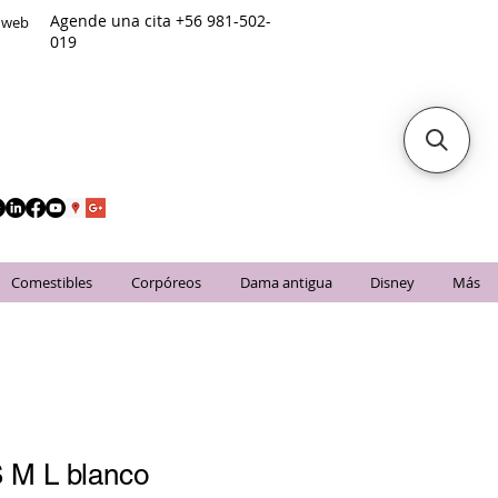
Agende una cita +56 981-502-
o web
019
Comestibles
Corpóreos
Dama antigua
Disney
Más
 M L blanco