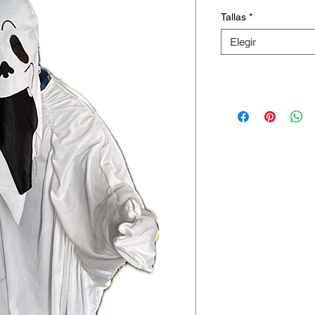
Tallas
*
Elegir