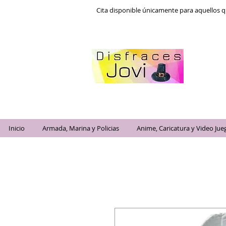
Cita disponible únicamente para aquellos q
Inicio
Armada, Marina y Policias
Anime, Caricatura y Video Jue