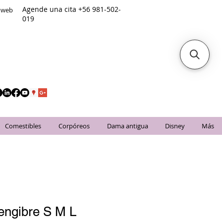
Agende una cita +56 981-502-
o web
019
Comestibles
Corpóreos
Dama antigua
Disney
Más
jengibre S M L