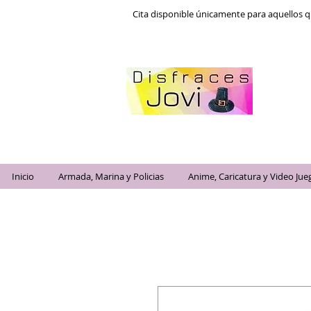
Cita disponible únicamente para aquellos q
Inicio
Armada, Marina y Policias
Anime, Caricatura y Video Jue