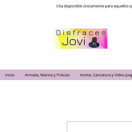
Cita disponible únicamente para aquellos q
Inicio
Armada, Marina y Policias
Anime, Caricatura y Video Jue