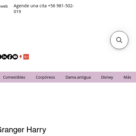
Agende una cita +56 981-502-
o web
019
Comestibles
Corpóreos
Dama antigua
Disney
Más
ranger Harry