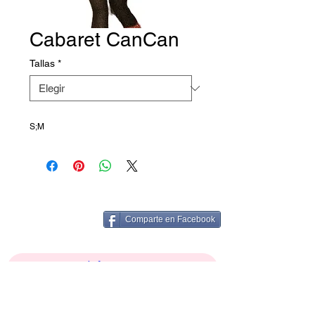
Cabaret CanCan
Tallas
*
S;M
Comparte en Facebook