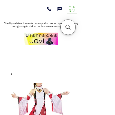
ME
NU
Cita disponible únicamente para aquellos que ya hayan encontrado y
escogido algún disfraz publicado en nuestro sitio web