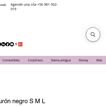
Agende una cita +56 981-502-
o web
019
Comestibles
Corpóreos
Dama antigua
Disney
Más
urón negro S M L