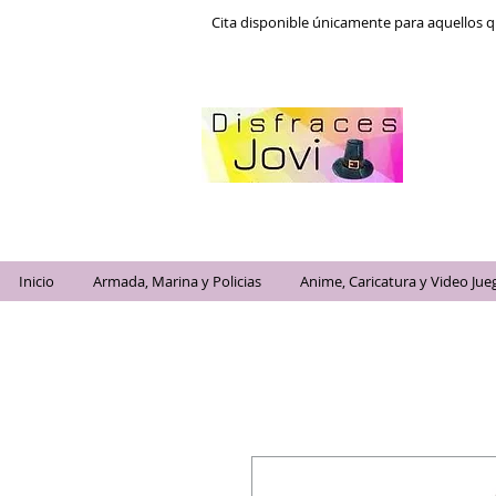
Cita disponible únicamente para aquellos q
Inicio
Armada, Marina y Policias
Anime, Caricatura y Video Jue