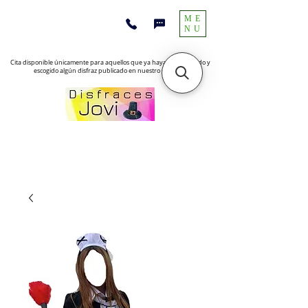
ME
NU
Cita disponible únicamente para aquellos que ya hayan encontrado y
escogido algún disfraz publicado en nuestro sitio web