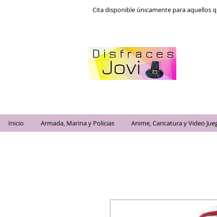
Cita disponible únicamente para aquellos q
Inicio
Armada, Marina y Policias
Anime, Caricatura y Video Jue