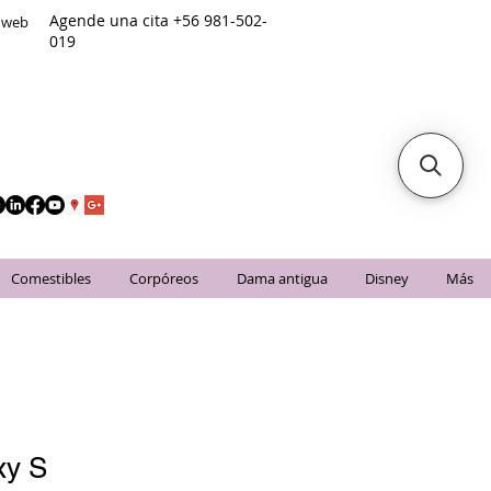
Agende una cita +56 981-502-
o web
019
Comestibles
Corpóreos
Dama antigua
Disney
Más
xy S