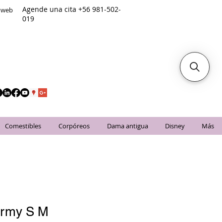
Agende una cita +56 981-502-
o web
019
Comestibles
Corpóreos
Dama antigua
Disney
Más
 army S M