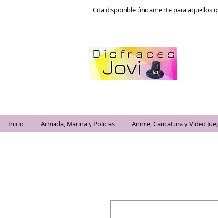
Cita disponible únicamente para aquellos q
Inicio
Armada, Marina y Policias
Anime, Caricatura y Video Jue