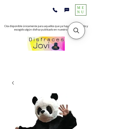
ME
NU
Cita disponible únicamente para aquellos que ya hayan encontrado y
escogido algún disfraz publicado en nuestro sitio web