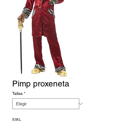
Pimp proxeneta
Tallas
*
S;M;L