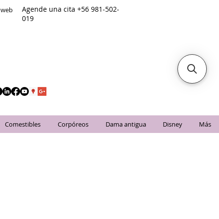
Agende una cita +56 981-502-
o web
019
Comestibles
Corpóreos
Dama antigua
Disney
Más