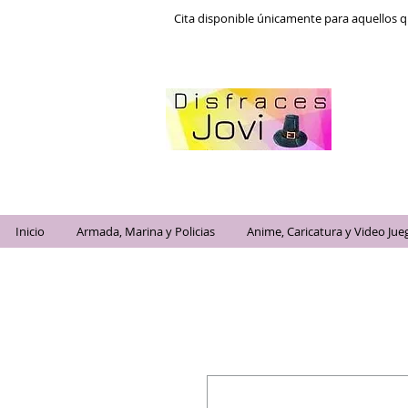
Cita disponible únicamente para aquellos q
Inicio
Armada, Marina y Policias
Anime, Caricatura y Video Jue