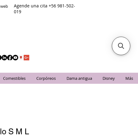
Agende una cita +56 981-502-
o web
019
Comestibles
Corpóreos
Dama antigua
Disney
Más
llo S M L