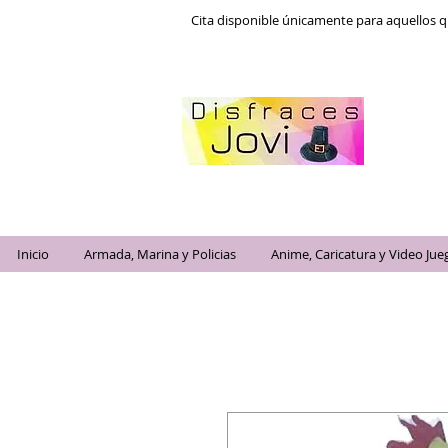
Cita disponible únicamente para aquellos q
Inicio
Armada, Marina y Policias
Anime, Caricatura y Video Jue