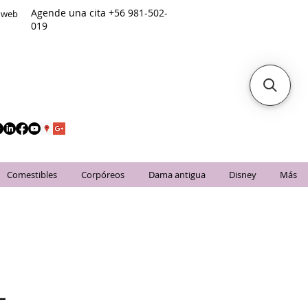
Agende una cita +56 981-502-
o web
019
Comestibles
Corpóreos
Dama antigua
Disney
Más
L