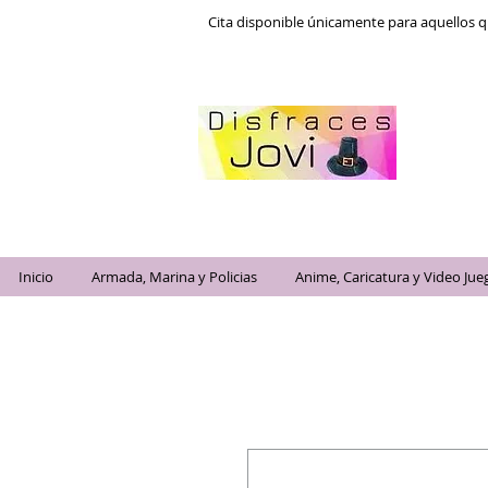
Cita disponible únicamente para aquellos q
Inicio
Armada, Marina y Policias
Anime, Caricatura y Video Jue