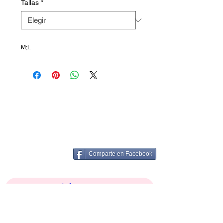
Tallas
*
M;L
Comparte en Facebook