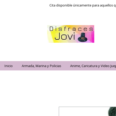
Cita disponible únicamente para aquellos q
Inicio
Armada, Marina y Policias
Anime, Caricatura y Video Jue