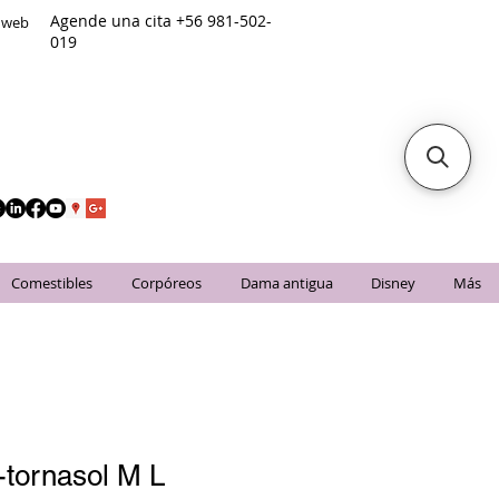
Agende una cita +56 981-502-
o web
019
Comestibles
Corpóreos
Dama antigua
Disney
Más
-tornasol M L