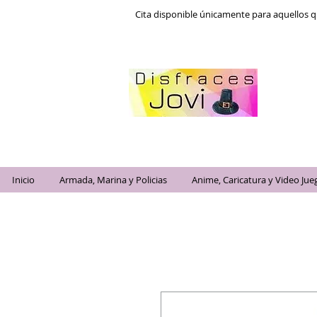
Cita disponible únicamente para aquellos q
Inicio
Armada, Marina y Policias
Anime, Caricatura y Video Jue