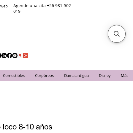
Agende una cita +56 981-502-
o web
019
Comestibles
Corpóreos
Dama antigua
Disney
Más
 loco 8-10 años