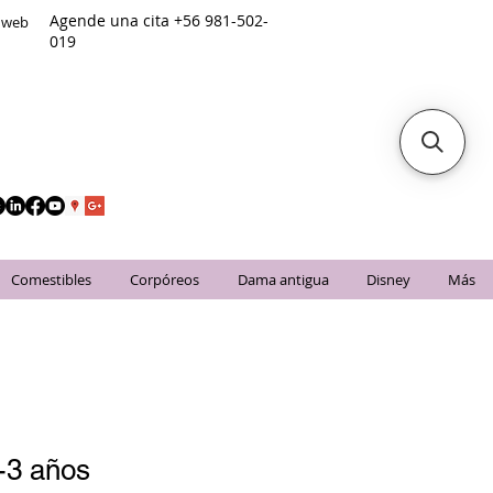
Agende una cita +56 981-502-
o web
019
Comestibles
Corpóreos
Dama antigua
Disney
Más
2-3 años