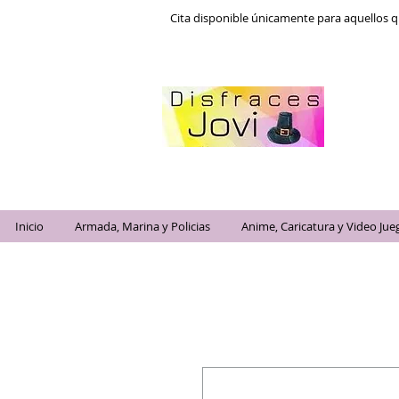
Cita disponible únicamente para aquellos q
Inicio
Armada, Marina y Policias
Anime, Caricatura y Video Jue