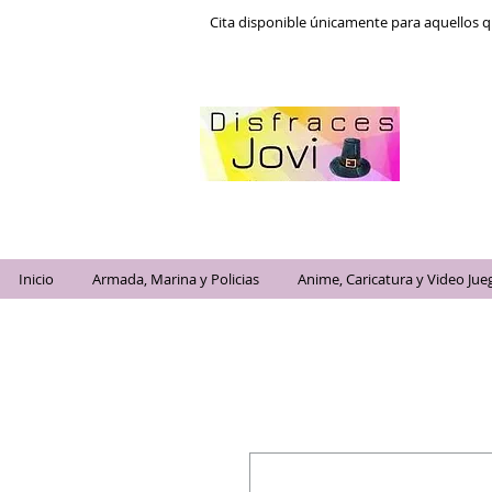
Cita disponible únicamente para aquellos q
Inicio
Armada, Marina y Policias
Anime, Caricatura y Video Jue