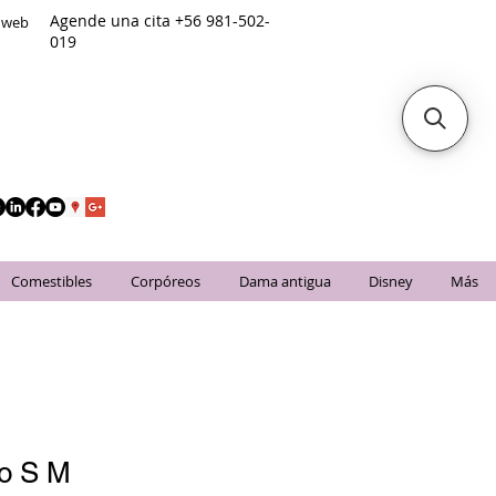
Agende una cita +56 981-502-
o web
019
Comestibles
Corpóreos
Dama antigua
Disney
Más
do S M