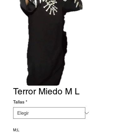
Terror Miedo M L
Tallas
*
M;L