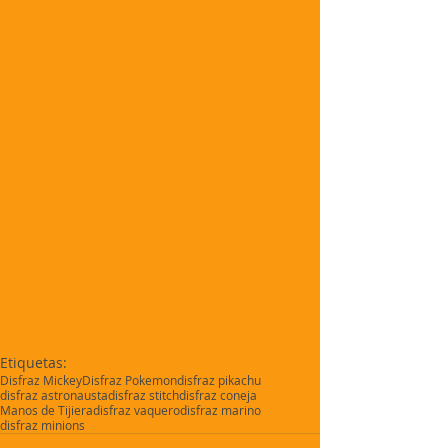
Etiquetas:
Disfraz Mickey
Disfraz Pokemon
disfraz pikachu
disfraz astronausta
disfraz stitch
disfraz coneja
Manos de Tijiera
disfraz vaquero
disfraz marino
disfraz minions