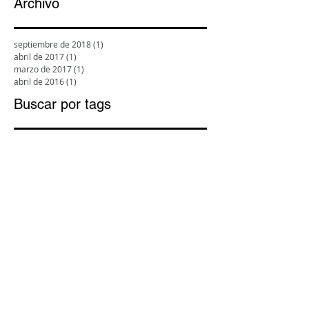
Archivo
septiembre de 2018
(1)
1 entrada
abril de 2017
(1)
1 entrada
marzo de 2017
(1)
1 entrada
abril de 2016
(1)
1 entrada
Buscar por tags
Confeccion de disfraces
Disfraz Mickey
Disfraz Pokemon
Manos de Tijiera
confeccionista de disfraces
confeccionista de disfraces valparaiso
confeccionista de disfraces v Region
diseño de disfraces
disfraces chile
disfraces en valparaiso
disfraces v region
disfraces valparaiso
disfraces valpo
disfraces vinamarinos
disfraces viña
disfraces viña del mar
disfraz astronausta
disfraz coneja
disfraz marino
disfraz minions
disfraz pikachu
disfraz stitch
disfraz vaquero
importaciones de disfraces