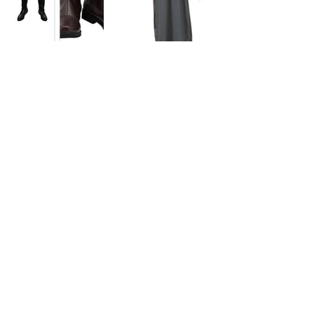
Jedi
Gandalf
Pirata
Ricardo
Corazón de
León
Load More
Monje
Predicador