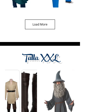
Sasuke capa
Mario Bros
Load More
verde
Talla XXL
Monje
Voldemort