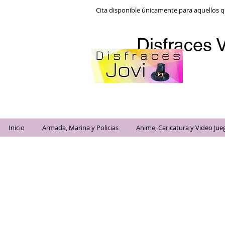
Cita disponible únicamente para aquellos q
Disfraces V
Inicio
Armada, Marina y Policias
Anime, Caricatura y Video Jue
Disfraces 