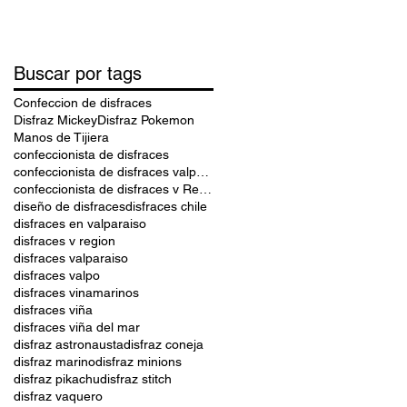
Buscar por tags
Confeccion de disfraces
Disfraz Mickey
Disfraz Pokemon
Manos de Tijiera
confeccionista de disfraces
confeccionista de disfraces valparaiso
confeccionista de disfraces v Region
diseño de disfraces
disfraces chile
disfraces en valparaiso
disfraces v region
disfraces valparaiso
disfraces valpo
disfraces vinamarinos
disfraces viña
disfraces viña del mar
disfraz astronausta
disfraz coneja
disfraz marino
disfraz minions
disfraz pikachu
disfraz stitch
disfraz vaquero