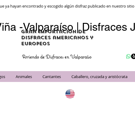
ue ya hayan encontrado y escogido algún disfraz publicado en nuestro siti
iña -Valparaíso | Disfraces J
gran importación de
disfraces americanos y
Europeos
Arriendo de Disfraces en Valparaíso
gos
Animales
Cantantes
Caballero, cruzada y aristócrata
Importados de Estad