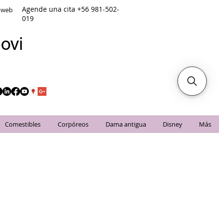
Agende una cita +56 981-502-
o web
019
ovi
Comestibles
Corpóreos
Dama antigua
Disney
Más
os Unidos.