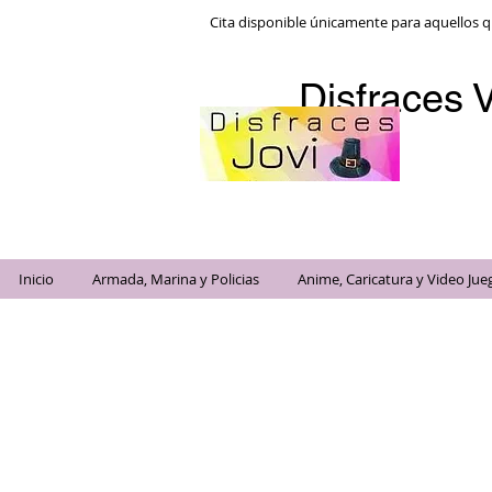
Cita disponible únicamente para aquellos q
Disfraces V
Inicio
Armada, Marina y Policias
Anime, Caricatura y Video Jue
Disfraces 