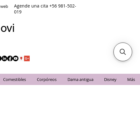
Agende una cita +56 981-502-
o web
019
ovi
Comestibles
Corpóreos
Dama antigua
Disney
Más
os Unidos.