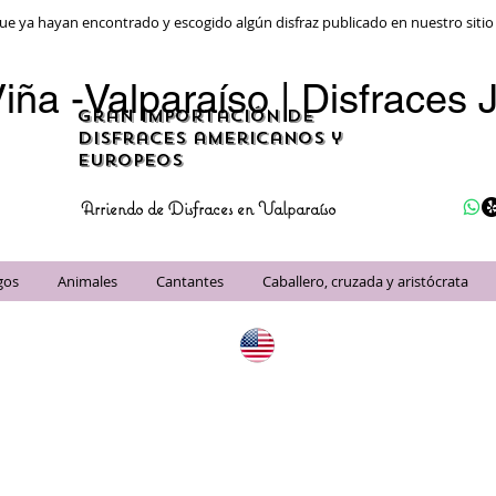
ue ya hayan encontrado y escogido algún disfraz publicado en nuestro siti
iña -Valparaíso | Disfraces J
gran importación de
disfraces americanos y
Europeos
Arriendo de Disfraces en Valparaíso
gos
Animales
Cantantes
Caballero, cruzada y aristócrata
Importados de Estad