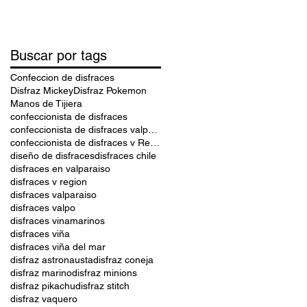
Buscar por tags
Confeccion de disfraces
Disfraz Mickey
Disfraz Pokemon
Manos de Tijiera
confeccionista de disfraces
confeccionista de disfraces valparaiso
confeccionista de disfraces v Region
diseño de disfraces
disfraces chile
disfraces en valparaiso
disfraces v region
disfraces valparaiso
disfraces valpo
disfraces vinamarinos
disfraces viña
disfraces viña del mar
disfraz astronausta
disfraz coneja
disfraz marino
disfraz minions
disfraz pikachu
disfraz stitch
disfraz vaquero