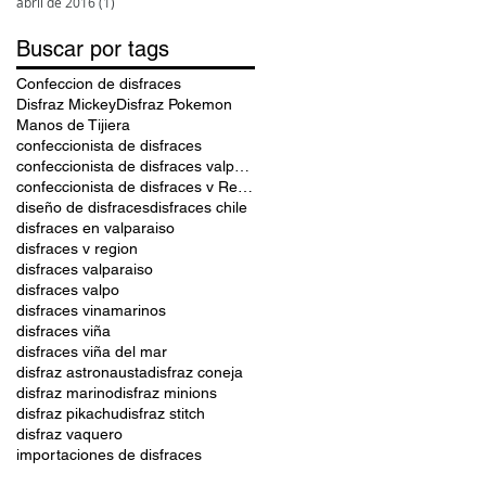
abril de 2016
(1)
1 entrada
Buscar por tags
Confeccion de disfraces
Disfraz Mickey
Disfraz Pokemon
Manos de Tijiera
confeccionista de disfraces
confeccionista de disfraces valparaiso
confeccionista de disfraces v Region
diseño de disfraces
disfraces chile
disfraces en valparaiso
disfraces v region
disfraces valparaiso
disfraces valpo
disfraces vinamarinos
disfraces viña
disfraces viña del mar
disfraz astronausta
disfraz coneja
disfraz marino
disfraz minions
disfraz pikachu
disfraz stitch
disfraz vaquero
importaciones de disfraces