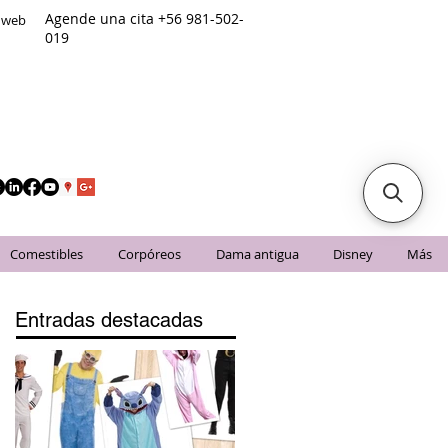
Agende una cita +56 981-502-
o web
019
Comestibles
Corpóreos
Dama antigua
Disney
Más
Entradas destacadas