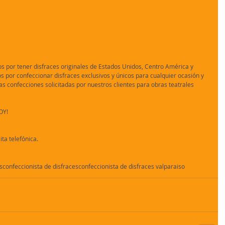
os por tener disfraces originales de Estados Unidos, Centro América y 
por confeccionar disfraces exclusivos y únicos para cualquier ocasión y 
as confecciones solicitadas por nuestros clientes para obras teatrales 
OY!
a telefónica.
s
confeccionista de disfraces
confeccionista de disfraces valparaiso